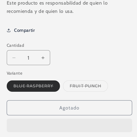
Este producto es responsabilidad de quien lo
recomienda y de quien lo usa.
Compartir
Cantidad
Reducir
Aumentar
cantidad
cantidad
Variante
para
para
AMINO
AMINO
Variante
Variante
BLUE RASPBERRY
FRUIT PUNCH
OCTANE
OCTANE
agotada
agotada
30
30
o
o
no
no
SERVS
SERVS
disponible
disponible
Agotado