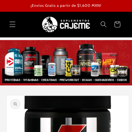
Ir
¡Envíos Gratis a partir de $1,600 MXN!
directamente
al contenido
Carrito
Ir
directamente
a la
información
del producto