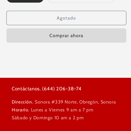
agotada
agotada
BLACK
BLACK
o
o
no
no
BERRY
BERRY
disponible
disponible
LEMONADE
LEMONADE
Agotado
Comprar ahora
Contáctanos. (644) 206-38-74
Dirección.
Sonora #339 Norte, Obregón, Sonora
Horario.
Lunes a Viernes 9 am a 7 pm
Sábado y Domingo 10 am a 2 pm