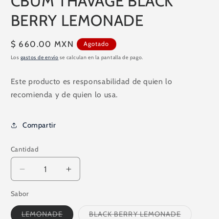
CBUM THAVAGE BLACK
1
en
BERRY LEMONADE
una
ventana
modal
Precio
$ 660.00 MXN
Agotado
habitual
Los
gastos de envío
se calculan en la pantalla de pago.
Este producto es responsabilidad de quien lo
recomienda y de quien lo usa.
Compartir
Cantidad
Reducir
Aumentar
cantidad
cantidad
Sabor
para
para
CBUM
CBUM
Variante
Variante
LEMONADE
BLACK BERRY LEMONADE
THAVAGE
THAVAGE