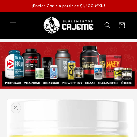
Ir
¡Envíos Gratis a partir de $1,600 MXN!
directamente
al contenido
Carrito
Ir
directamente
a la
información
del producto