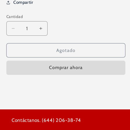
Compartir
Cantidad
Reducir
Aumentar
cantidad
cantidad
para
para
Coenzima
Coenzima
Agotado
Q10
Q10
-
-
Comprar ahora
60
60
Servicios
Servicios
Contáctanos. (644) 206-38-74