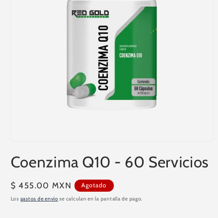
Abrir
elemento
Coenzima Q10 - 60 Servicios
multimedia
1
en
una
Precio
$ 455.00 MXN
Agotado
ventana
modal
habitual
Los
gastos de envío
se calculan en la pantalla de pago.