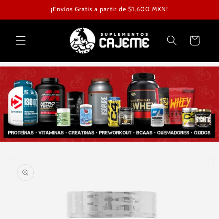
Ir
¡Envíos Gratis a partir de $1,600 MXN!
directamente
al contenido
Carrito
Ir
directamente
a la
información
del producto