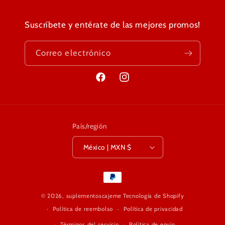
Suscríbete y entérate de las mejores promos!
Correo electrónico
Facebook
Instagram
País/región
México | MXN $
Formas
de
© 2026,
suplementoscajeme
Tecnología de Shopify
pago
Política de reembolso
Política de privacidad
Términos del servicio
Política de envío