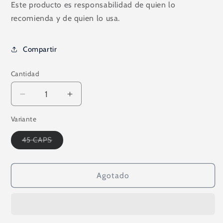
Este producto es responsabilidad de quien lo
recomienda y de quien lo usa.
Compartir
Cantidad
Reducir
Aumentar
cantidad
cantidad
Variante
para
para
INSANE
INSANE
Variante
45 CAPS
CUTZ
CUTZ
agotada
45
45
o
no
CAPS
CAPS
disponible
Agotado