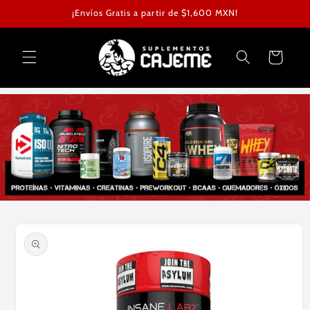
Ir
¡Envíos Gratis a partir de $1,600 MXN!
directamente
al contenido
Carrito
Ir
directamente
a la
información
del producto