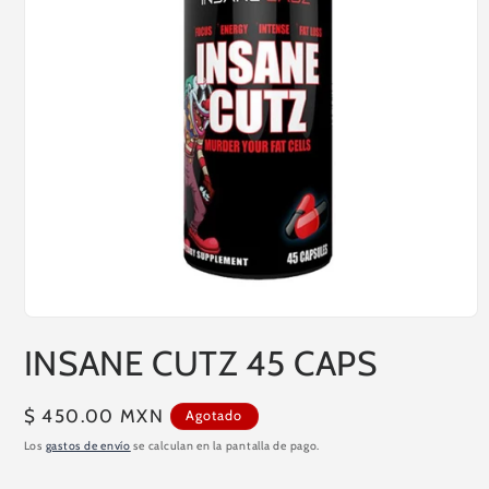
Abrir
elemento
INSANE CUTZ 45 CAPS
multimedia
1
en
una
Precio
$ 450.00 MXN
Agotado
ventana
modal
habitual
Los
gastos de envío
se calculan en la pantalla de pago.