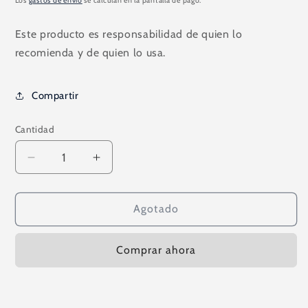
Los
gastos de envío
se calculan en la pantalla de pago.
Este producto es responsabilidad de quien lo
recomienda y de quien lo usa.
Compartir
Cantidad
Reducir
Aumentar
cantidad
cantidad
para
para
OMEGA
OMEGA
Agotado
3
3
PLATINUM
PLATINUM
Comprar ahora
180
180
CAPS
CAPS
1000
1000
MG
MG