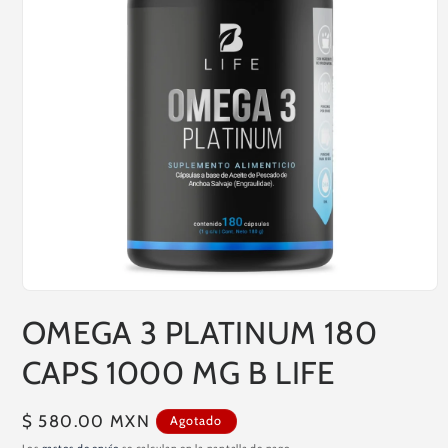
Abrir
elemento
OMEGA 3 PLATINUM 180
multimedia
1
en
CAPS 1000 MG B LIFE
una
ventana
modal
Precio
$ 580.00 MXN
Agotado
habitual