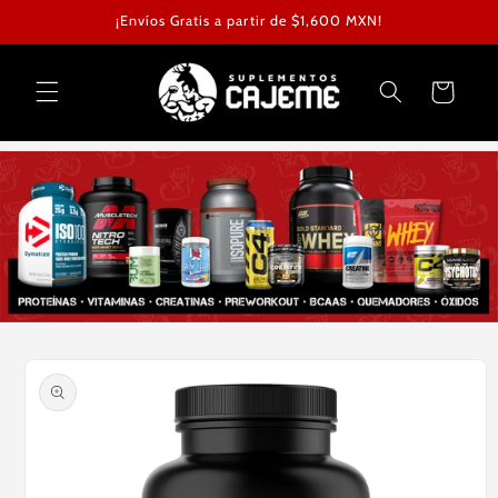
Ir
¡Envíos Gratis a partir de $1,600 MXN!
directamente
al contenido
Carrito
Ir
directamente
a la
información
del producto