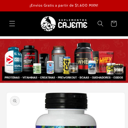
Ir
¡Envíos Gratis a partir de $1,600 MXN!
directamente
al contenido
Carrito
Ir
directamente
a la
información
del producto