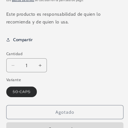
Los
gastos de envío
se calculan en la pantalla de pago.
Este producto es responsabilidad de quien lo
recomienda y de quien lo usa.
Compartir
Cantidad
Reducir
Aumentar
cantidad
cantidad
Variante
para
para
SUPER
SUPER
Variante
50 CAPS
OMEGA
OMEGA
agotada
3
3
o
no
OMEGAWORKS
OMEGAWORKS
disponible
50
50
Agotado
CAPS
CAPS