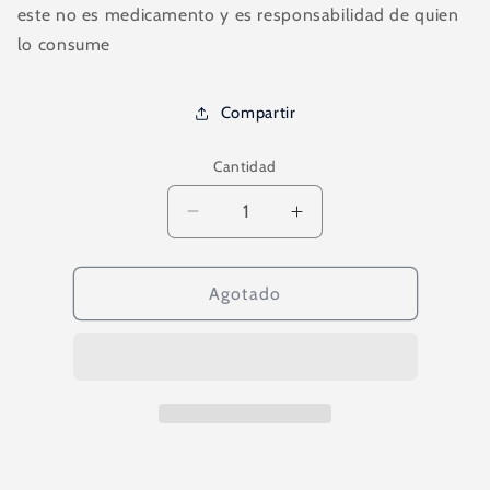
este no es medicamento y es responsabilidad de quien
lo consume
Compartir
Cantidad
Reducir
Aumentar
cantidad
cantidad
para
para
Toma
Toma
Agotado
de
de
isoject
isoject